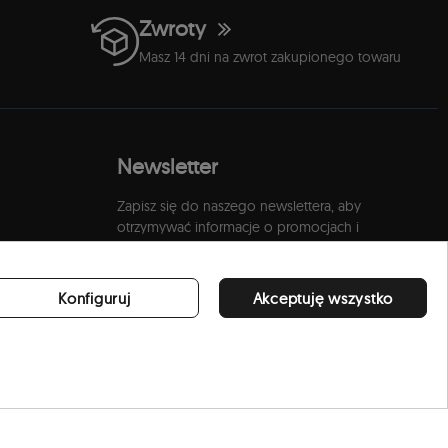
Zwroty
Masz 14 dni na zwrot zakupionego towaru
Newsletter
Zapisz się do naszego newslettera, aby
otrzymywać informacje o promocjach i
nowościach w naszym sklepie.
Konfiguruj
Akceptuję wszystko