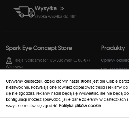
Wysyłka
Szybka wysyłka do 48h
Spark Eye Concept Store
Produkty
aleja "Solidarności" 173/Budynek C,
00-877
Oprawy okular
Warszawa
Okulary przeci
+48 535 444 678
Kobieta
Używamy ciasteczek, dzięki którym nasza strona jest dla Ciebie bardzie
Mężczyzna
niezawodnie. Pozwalają one również dopasować treści i reklamy do 
conceptstore@sparkeye.pl
się nie zgodzisz, reklamy nadal będą się wyświetlać, ale nie będą
Dziecko
konfiguracji możesz sprawdzić, jakie dane zbieramy w ciasteczkach i
Akcesoria
Polityka plików cookie
wszystkie musisz się zgodzić.