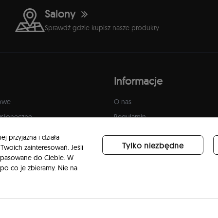
Salony
Sprawdź gdzie kupisz nasze produkty
Informacje
owe
O nas
wsłoneczne
Regulamin
Polityka prywatności
j przyjazna i działa
Tylko niezbędne
Zwroty i reklamacje
Twoich zainteresowań. Jeśli
 dopasowane do Ciebie. W
Kontakt
 po co je zbieramy. Nie na
Blog