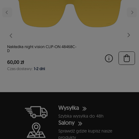
Poprzedni
Nast
Nakładka night vision CLIP-ON 48468C-
D
60,00 zł
Czas dostawy:
1-2 dni
Wysyłka
Szybka wysyłka do 48h
Salony
Sprawdź gdzie kupisz nasze
produkty