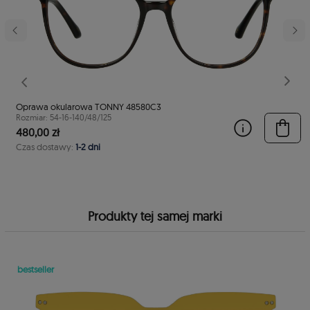
stępny
Poprzedni
Nast
Oprawa okularowa TONNY 48580C3
Rozmiar: 54-16-140/48/125
480,00 zł
Czas dostawy:
1-2 dni
Produkty tej samej marki
bestseller