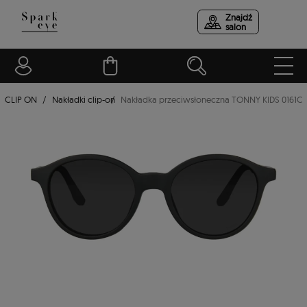
Znajdź
salon
CLIP ON
Nakładki clip-on
Nakładka przeciwsłoneczna TONNY KIDS 0161C1