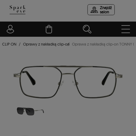
Znajdź
salon
CLIP ON
Oprawy z nakładką clip-on
Oprawa z nakładką clip-on TONNY 0