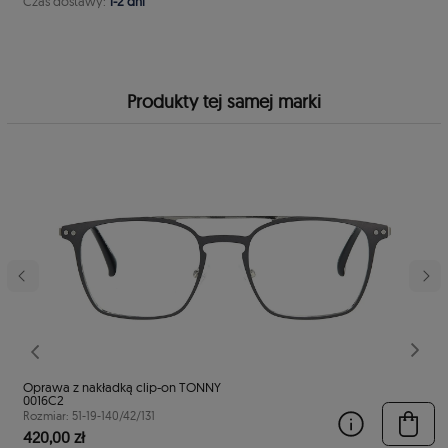
Czas dostawy:
1-2 dni
Produkty tej samej marki
stępny
Poprzedni
Nast
Oprawa z nakładką clip-on TONNY
0016C2
Rozmiar: 51-19-140/42/131
420,00 zł