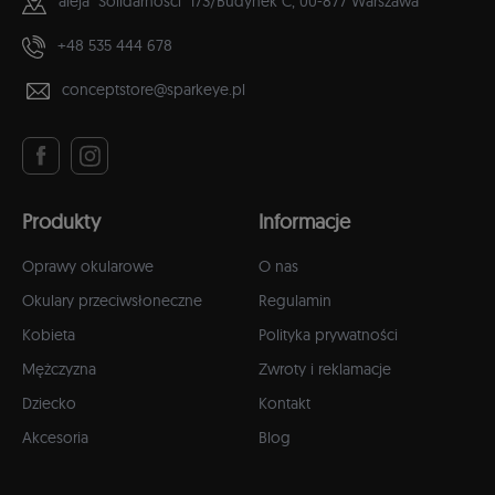
aleja "Solidarności" 173/Budynek C,
00-877 Warszawa
+48 535 444 678
conceptstore@sparkeye.pl
Produkty
Informacje
Oprawy okularowe
O nas
Okulary przeciwsłoneczne
Regulamin
Kobieta
Polityka prywatności
Mężczyzna
Zwroty i reklamacje
Dziecko
Kontakt
Akcesoria
Blog