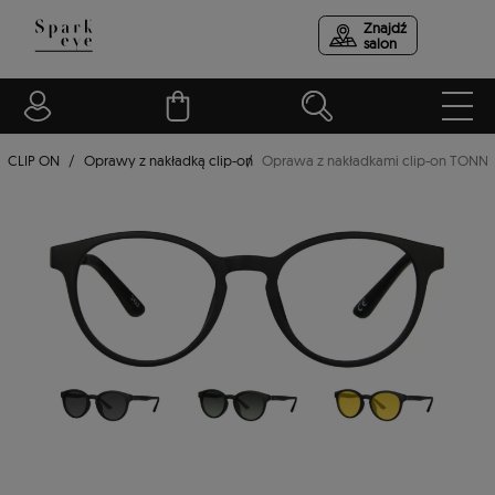
Znajdź
salon
CLIP ON
Oprawy z nakładką clip-on
Oprawa z nakładkami clip-on TONN