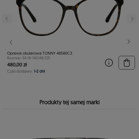
stępny
Poprzedni
Nast
Oprawa okularowa TONNY 48580C3
Rozmiar: 54-16-140/48/125
480,00 zł
Czas dostawy:
1-2 dni
Produkty tej samej marki