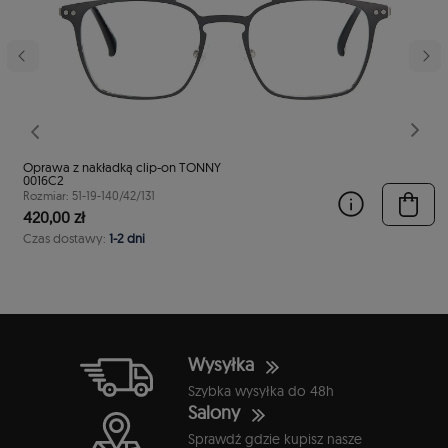
stępny
Poprzedni
Nast
Oprawa z nakładką clip-on TONNY
0016C2
Rozmiar: 51-19-140/42/131
420,00 zł
Czas dostawy:
1-2 dni
Wysyłka
Szybka wysyłka do 48h
Salony
Sprawdź gdzie kupisz nasze