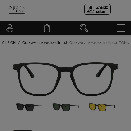
Znajdź
salon
CLIP ON
Oprawy z nakładką clip-on
Oprawa z nakładkami clip-on TONNY