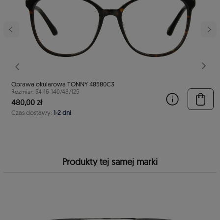
stępny
Poprzedni
Nast
Oprawa okularowa TONNY 48580C3
Rozmiar: 54-16-140/48/125
480,00 zł
Czas dostawy:
1-2 dni
Produkty tej samej marki