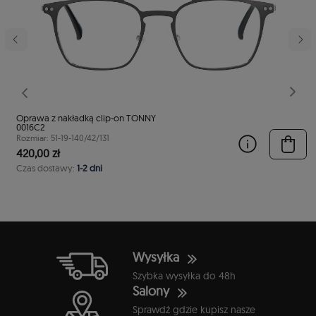
stępny
Poprzedni
Nast
Oprawa z nakładką clip-on TONNY
0016C2
Rozmiar: 51-19-140/42/131
420,00 zł
Czas dostawy:
1-2 dni
Wysyłka
Szybka wysyłka do 48h
Salony
Sprawdź gdzie kupisz nasze