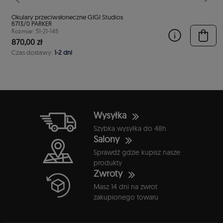
stępny
Poprzedni
Nast
Okulary przeciwsłoneczne GIGI Studios
6713/0 PARKER
Rozmiar: 51-21-145
870,00 zł
Czas dostawy:
1-2 dni
Wysyłka
Szybka wysyłka do 48h
Salony
Sprawdź gdzie kupisz nasze
produkty
Zwroty
Masz 14 dni na zwrot
zakupionego towaru