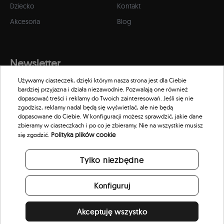
Dziecko
Kontakt
Akcesoria
Blog
Newsletter
Używamy ciasteczek, dzięki którym nasza strona jest dla Ciebie
Zapisz się do naszego newslettera, aby otrzymywać informacje o
bardziej przyjazna i działa niezawodnie. Pozwalają one również
promocjach i nowościach w naszym sklepie.
dopasować treści i reklamy do Twoich zainteresowań. Jeśli się nie
zgodzisz, reklamy nadal będą się wyświetlać, ale nie będą
dopasowane do Ciebie. W konfiguracji możesz sprawdzić, jakie dane
zbieramy w ciasteczkach i po co je zbieramy. Nie na wszystkie musisz
Polityka plików cookie
się zgodzić.
Tylko niezbędne
Konfiguruj
Akceptuję wszystko
© 2026 Scorpion Eyewear. All rights reserved