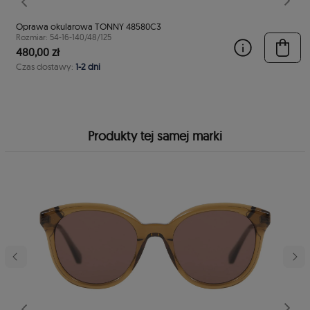
stępny
Poprzedni
Nast
Oprawa okularowa TONNY 48580C3
Rozmiar: 54-16-140/48/125
480,00 zł
Czas dostawy:
1-2 dni
Produkty tej samej marki