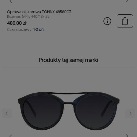
stępny
Poprzedni
Nast
Oprawa okularowa TONNY 48580C3
Rozmiar: 54-16-140/48/125
480,00 zł
Czas dostawy:
1-2 dni
Produkty tej samej marki