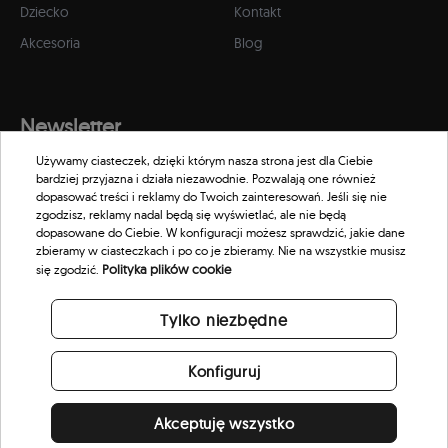
Dziecko
Kontakt
Akcesoria
Blog
Newsletter
Używamy ciasteczek, dzięki którym nasza strona jest dla Ciebie
Zapisz się do naszego newslettera, aby otrzymywać informacje o
bardziej przyjazna i działa niezawodnie. Pozwalają one również
promocjach i nowościach w naszym sklepie.
dopasować treści i reklamy do Twoich zainteresowań. Jeśli się nie
zgodzisz, reklamy nadal będą się wyświetlać, ale nie będą
dopasowane do Ciebie. W konfiguracji możesz sprawdzić, jakie dane
zbieramy w ciasteczkach i po co je zbieramy. Nie na wszystkie musisz
Polityka plików cookie
się zgodzić.
Tylko niezbędne
Konfiguruj
Akceptuję wszystko
© 2026 Scorpion Eyewear. All rights reserved