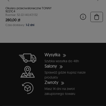
stępny
Poprzedni
Nast
Okulary przeciwsłoneczne TONNY
9221C4
Rozmiar: 52-22-140/47/132
280,00 zł
Czas dostawy:
1-2 dni
Wysyłka
Szybka wysyłka do 48h
Salony
Sprawdź gdzie kupisz nasze
produkty
Zwroty
Masz 14 dni na zwrot
zakupionego towaru