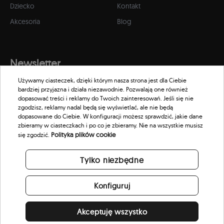
Dziecko
Kontakt
Akcesoria
Blog
Newsletter
Używamy ciasteczek, dzięki którym nasza strona jest dla Ciebie
Zapisz się do naszego newslettera, aby otrzymywać informacje o
bardziej przyjazna i działa niezawodnie. Pozwalają one również
promocjach i nowościach w naszym sklepie.
dopasować treści i reklamy do Twoich zainteresowań. Jeśli się nie
zgodzisz, reklamy nadal będą się wyświetlać, ale nie będą
dopasowane do Ciebie. W konfiguracji możesz sprawdzić, jakie dane
zbieramy w ciasteczkach i po co je zbieramy. Nie na wszystkie musisz
Polityka plików cookie
się zgodzić.
Tylko niezbędne
Konfiguruj
Akceptuję wszystko
© 2026 Scorpion Eyewear. All rights reserved