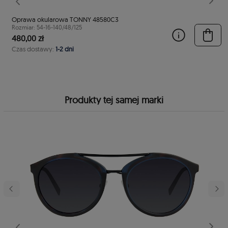
stępny
Poprzedni
Nast
Oprawa okularowa TONNY 48580C3
Rozmiar: 54-16-140/48/125
480,00 zł
Czas dostawy:
1-2 dni
Produkty tej samej marki