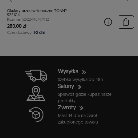
stępny
Poprzedni
Nast
Okulary przeciwsłoneczne TONNY
9221C4
Rozmiar: 52-22-140/47/132
280,00 zł
Czas dostawy:
1-2 dni
Wysyłka
Szybka wysyłka do 48h
Salony
Sprawdź gdzie kupisz nasze
produkty
Zwroty
Masz 14 dni na zwrot
zakupionego towaru