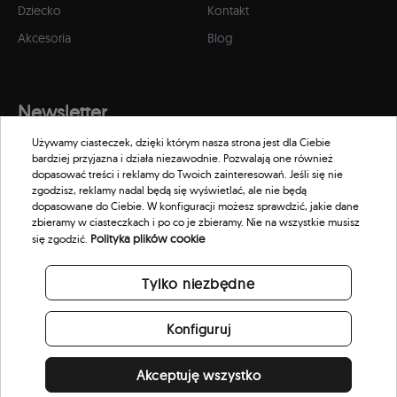
Dziecko
Kontakt
Akcesoria
Blog
Newsletter
Używamy ciasteczek, dzięki którym nasza strona jest dla Ciebie
Zapisz się do naszego newslettera, aby otrzymywać informacje o
bardziej przyjazna i działa niezawodnie. Pozwalają one również
promocjach i nowościach w naszym sklepie.
dopasować treści i reklamy do Twoich zainteresowań. Jeśli się nie
zgodzisz, reklamy nadal będą się wyświetlać, ale nie będą
dopasowane do Ciebie. W konfiguracji możesz sprawdzić, jakie dane
zbieramy w ciasteczkach i po co je zbieramy. Nie na wszystkie musisz
Polityka plików cookie
się zgodzić.
Tylko niezbędne
Konfiguruj
Akceptuję wszystko
© 2026 Scorpion Eyewear. All rights reserved