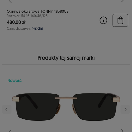
stępny
Poprzedni
Nast
Oprawa okularowa TONNY 48580C3
Rozmiar: 54-16-140/48/125
480,00 zł
Czas dostawy:
1-2 dni
Produkty tej samej marki
Nowość