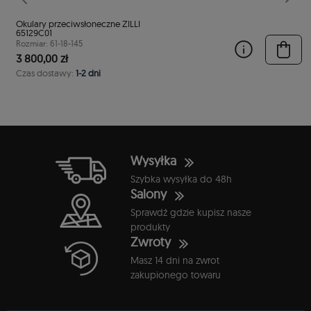
stępny
Poprzedni
Nast
Okulary przeciwsłoneczne ZILLI
65129C01
Rozmiar: 61-18-145
3 800,00 zł
Czas dostawy:
1-2 dni
Wysyłka
Szybka wysyłka do 48h
Salony
Sprawdź gdzie kupisz nasze
produkty
Zwroty
Masz 14 dni na zwrot
zakupionego towaru