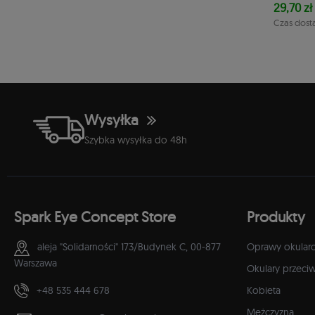
29,70 zł
1-2 dni
Czas dost
Wysyłka
Szybka wysyłka do 48h
Spark Eye Concept Store
Produkty
aleja "Solidarności" 173/Budynek C,
00-877
Oprawy okular
Warszawa
Okulary przeci
+48 535 444 678
Kobieta
Mężczyzna