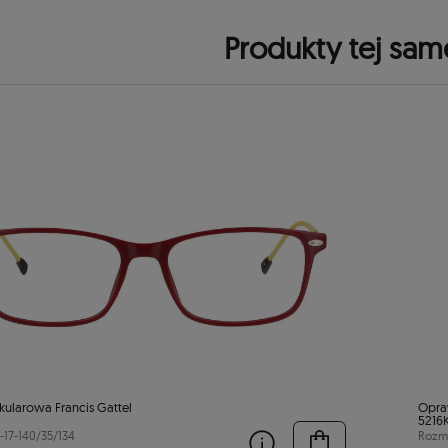
Produkty tej sam
ularowa Francis Gattel
Opra
5216
-17-140/35/134
Rozmi