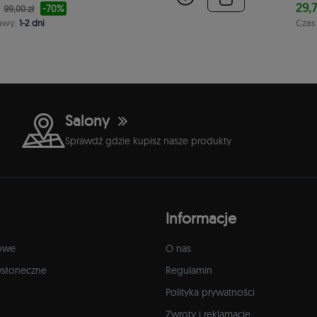
29,7
-70%
99,00 zł
awy:
1-2 dni
Czas
Salony
Sprawdź gdzie kupisz nasze produkty
Informacje
owe
O nas
wsłoneczne
Regulamin
Polityka prywatności
Zwroty i reklamacje