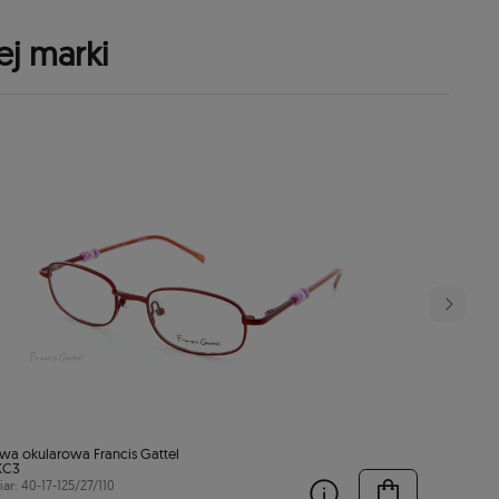
ej marki
wa okularowa Francis Gattel
KC3
ar: 40-17-125/27/110