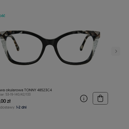
ość
wa okularowa TONNY 48523C4
ar: 53-19-140/42/133
00 zł
 dostawy:
1-2 dni