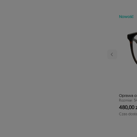
Nowość
Następny
adką clip-on TONNY
Oprawa o
Rozmiar: 5
40/43/133
480,00 z
Czas dost
1-2 dni