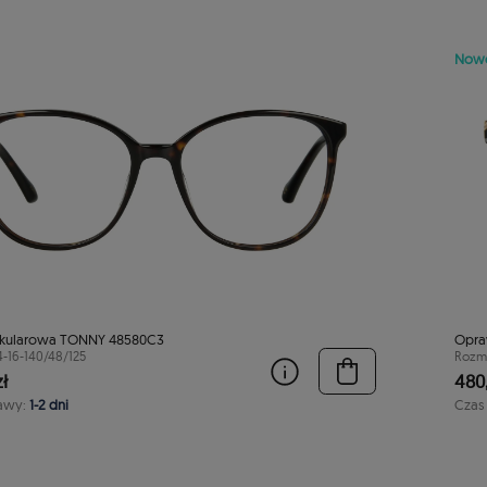
Now
kularowa TONNY 48580C3
Opra
4-16-140/48/125
Rozmi
ł
480,
awy:
1-2 dni
Czas