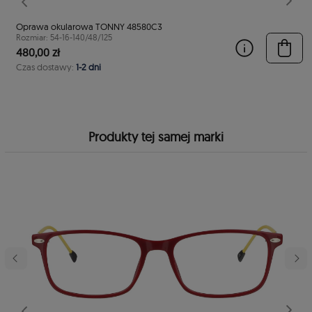
stępny
Poprzedni
Nast
Oprawa okularowa TONNY 48580C3
Rozmiar: 54-16-140/48/125
480,00 zł
Czas dostawy:
1-2 dni
Produkty tej samej marki