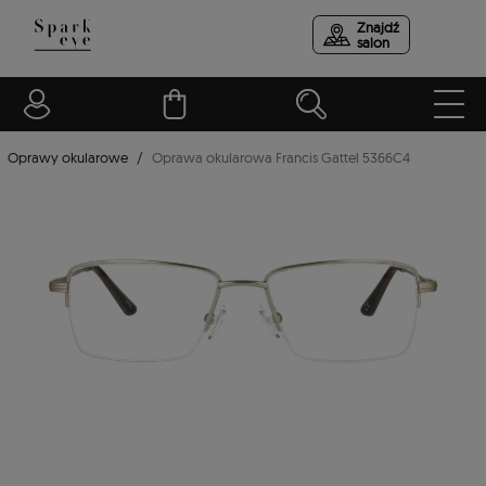
Znajdź
salon
Oprawy okularowe
Oprawa okularowa Francis Gattel 5366C4