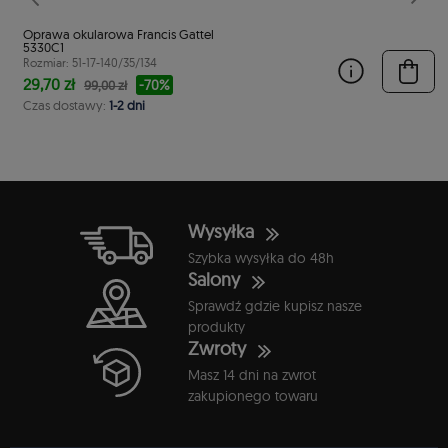
stępny
Poprzedni
Nast
Oprawa okularowa Francis Gattel
5330C1
Rozmiar: 51-17-140/35/134
29,70 zł
-70%
99,00 zł
Czas dostawy:
1-2 dni
Wysyłka
Szybka wysyłka do 48h
Salony
Sprawdź gdzie kupisz nasze
produkty
Zwroty
Masz 14 dni na zwrot
zakupionego towaru