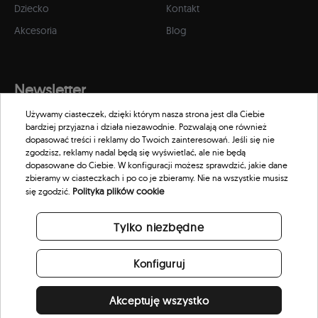
Dziecko
Kontakt
Akcesoria
Blog
Newsletter
Używamy ciasteczek, dzięki którym nasza strona jest dla Ciebie
Zapisz się do naszego newslettera, aby otrzymywać informacje o
bardziej przyjazna i działa niezawodnie. Pozwalają one również
promocjach i nowościach w naszym sklepie.
dopasować treści i reklamy do Twoich zainteresowań. Jeśli się nie
zgodzisz, reklamy nadal będą się wyświetlać, ale nie będą
dopasowane do Ciebie. W konfiguracji możesz sprawdzić, jakie dane
zbieramy w ciasteczkach i po co je zbieramy. Nie na wszystkie musisz
Polityka plików cookie
się zgodzić.
Tylko niezbędne
Konfiguruj
Akceptuję wszystko
© 2026 Scorpion Eyewear. All rights reserved