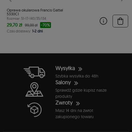
stępny
Poprzedni
Nast
Oprawa okularowa Francis Gattel
5330C1
Rozmiar: 51-17-140/35/134
29,70 zł
-70%
99,00 zł
Czas dostawy:
1-2 dni
Wysyłka
Szybka wysyłka do 48h
Salony
Sprawdź gdzie kupisz nasze
produkty
Zwroty
Masz 14 dni na zwrot
zakupionego towaru