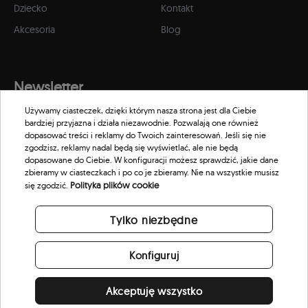
Dziecko
Kontakt
Akcesoria
Blog
Newsletter
Używamy ciasteczek, dzięki którym nasza strona jest dla Ciebie
Zapisz się do naszego newslettera, aby otrzymywać informacje o
bardziej przyjazna i działa niezawodnie. Pozwalają one również
promocjach i nowościach w naszym sklepie.
dopasować treści i reklamy do Twoich zainteresowań. Jeśli się nie
zgodzisz, reklamy nadal będą się wyświetlać, ale nie będą
dopasowane do Ciebie. W konfiguracji możesz sprawdzić, jakie dane
zbieramy w ciasteczkach i po co je zbieramy. Nie na wszystkie musisz
Polityka plików cookie
się zgodzić.
Tylko niezbędne
Konfiguruj
Akceptuję wszystko
© 2026 Scorpion Eyewear. All rights reserved