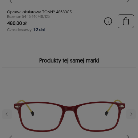
stępny
Poprzedni
Nast
Oprawa okularowa TONNY 48580C3
Rozmiar: 54-16-140/48/125
480,00 zł
Czas dostawy:
1-2 dni
Produkty tej samej marki