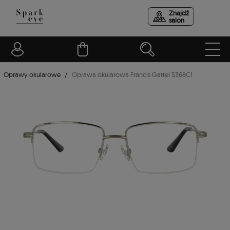
Znajdź
salon
Oprawy okularowe
Oprawa okularowa Francis Gattel 5368C1