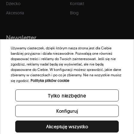
Dziecko
Kontakt
Akcesoria
Blog
Newsletter
Używamy ciasteczek, dzięki którym nasza strona jest dla Ciebie
Zapisz się do naszego newslettera, aby otrzymywać informacje o
bardziej przyjazna i działa niezawodnie. Pozwalają one również
promocjach i nowościach w naszym sklepie.
dopasować treści i reklamy do Twoich zainteresowań. Jeśli się nie
zgodzisz, reklamy nadal będą się wyświetlać, ale nie będą
dopasowane do Ciebie. W konfiguracji możesz sprawdzić, jakie dane
zbieramy w ciasteczkach i po co je zbieramy. Nie na wszystkie musisz
Polityka plików cookie
się zgodzić.
Tylko niezbędne
Konfiguruj
Akceptuję wszystko
© 2026 Scorpion Eyewear. All rights reserved