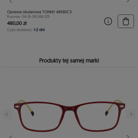
stępny
Poprzedni
Nast
Oprawa okularowa TONNY 48580C3
Rozmiar: 54-16-140/48/125
480,00 zł
Czas dostawy:
1-2 dni
Produkty tej samej marki