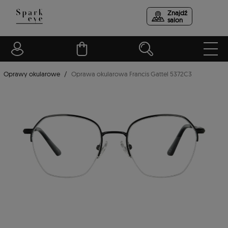
Znajdź
salon
Oprawy okularowe
Oprawa okularowa Francis Gattel 5372C3