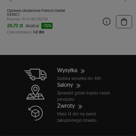
stępny
Poprzedni
Nast
Oprawa okularowa Francis Gattel
5330C1
Rozmiar: 51-17-140/35/134
29,70 zł
-70%
99,00 zł
Czas dostawy:
1-2 dni
Wysyłka
Szybka wysyłka do 48h
Salony
Sprawdź gdzie kupisz nasze
produkty
Zwroty
Masz 14 dni na zwrot
zakupionego towaru