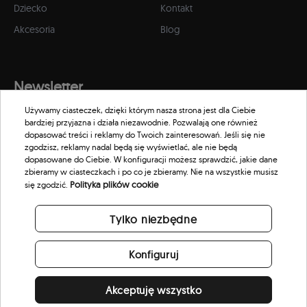
Dziecko
Kontakt
Akcesoria
Blog
Newsletter
Używamy ciasteczek, dzięki którym nasza strona jest dla Ciebie
Zapisz się do naszego newslettera, aby otrzymywać informacje o
bardziej przyjazna i działa niezawodnie. Pozwalają one również
promocjach i nowościach w naszym sklepie.
dopasować treści i reklamy do Twoich zainteresowań. Jeśli się nie
zgodzisz, reklamy nadal będą się wyświetlać, ale nie będą
dopasowane do Ciebie. W konfiguracji możesz sprawdzić, jakie dane
zbieramy w ciasteczkach i po co je zbieramy. Nie na wszystkie musisz
Polityka plików cookie
się zgodzić.
Tylko niezbędne
Konfiguruj
Akceptuję wszystko
© 2026 Scorpion Eyewear. All rights reserved