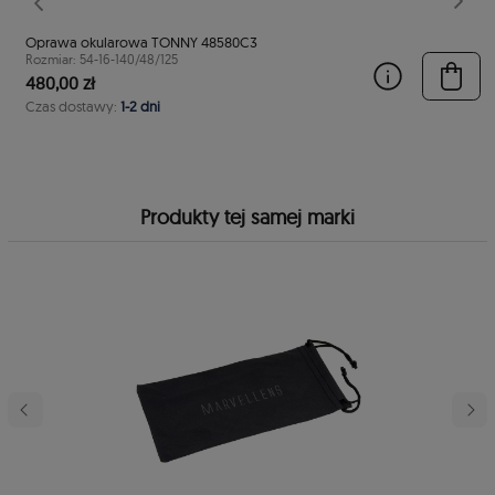
stępny
Poprzedni
Nast
Oprawa okularowa TONNY 48580C3
Rozmiar: 54-16-140/48/125
480,00 zł
Czas dostawy:
1-2 dni
Produkty tej samej marki