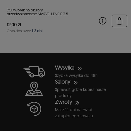
stępny
Etui/worek na okulary
przeciwsłoneczne MARVELLENS E-3.5
12,00 zł
Czas dostawy:
1-2 dni
Wysyłka
Szybka wysyłka do 48h
Salony
Sprawdź gdzie kupisz nasze
produkty
Zwroty
Masz 14 dni na zwrot
zakupionego towaru