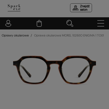
Znajdź
salon
Oprawy okularowe
Oprawa okularowa MOREL 10260O ENIGMA 1 TO01