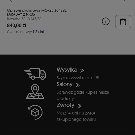
Poprzedni
Nast
Oprawa okularowa MOREL 30423L
FARADAY 2 NR05
Rozmiar: 52-18-145/38
840,00 zł
Czas dostawy:
1-2 dni
Wysyłka
Szybka wysyłka do 48h
Salony
Sprawdź gdzie kupisz nasze
produkty
Zwroty
Masz 14 dni na zwrot
zakupionego towaru