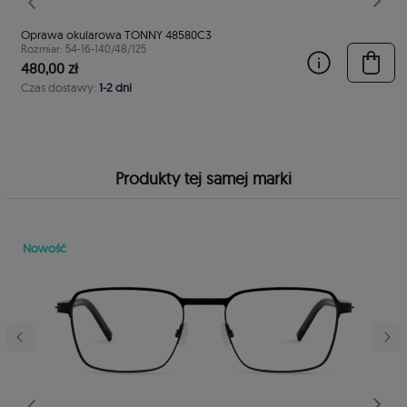
stępny
Poprzedni
Nast
Oprawa okularowa TONNY 48580C3
Rozmiar: 54-16-140/48/125
480,00 zł
Czas dostawy:
1-2 dni
Produkty tej samej marki
Nowość