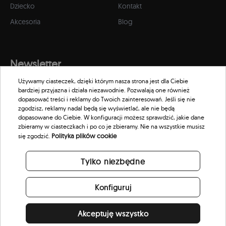
Dziecko
Kontakt
Akcesoria
Blog
Newsletter
Używamy ciasteczek, dzięki którym nasza strona jest dla Ciebie
Zapisz się do naszego newslettera, aby otrzymywać informacje o
bardziej przyjazna i działa niezawodnie. Pozwalają one również
promocjach i nowościach w naszym sklepie.
dopasować treści i reklamy do Twoich zainteresowań. Jeśli się nie
zgodzisz, reklamy nadal będą się wyświetlać, ale nie będą
dopasowane do Ciebie. W konfiguracji możesz sprawdzić, jakie dane
zbieramy w ciasteczkach i po co je zbieramy. Nie na wszystkie musisz
Polityka plików cookie
się zgodzić.
Tylko niezbędne
Konfiguruj
Akceptuję wszystko
© 2026 Scorpion Eyewear. All rights reserved