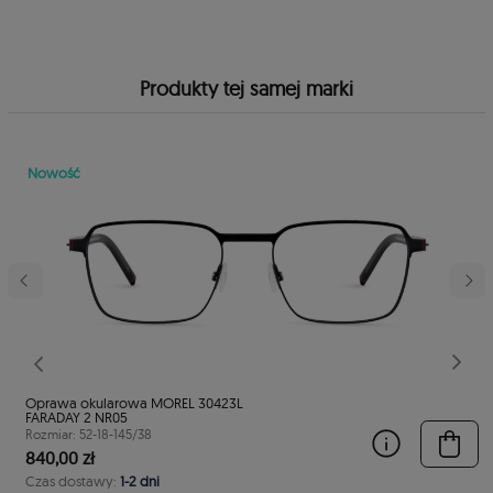
Produkty tej samej marki
Nowość
Poprzedni
Nast
Oprawa okularowa MOREL 30423L
FARADAY 2 NR05
Rozmiar: 52-18-145/38
840,00 zł
Czas dostawy:
1-2 dni