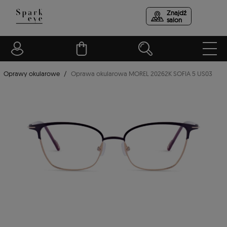
Znajdź
salon
Oprawy okularowe
Oprawa okularowa MOREL 20262K SOFIA 5 US03