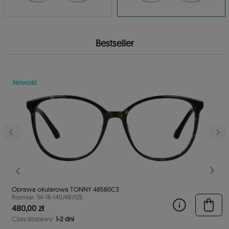
Bestseller
Nowość
stępny
Poprzedni
Nast
Oprawa okularowa TONNY 48580C3
Rozmiar: 54-16-140/48/125
480,00 zł
Czas dostawy:
1-2 dni