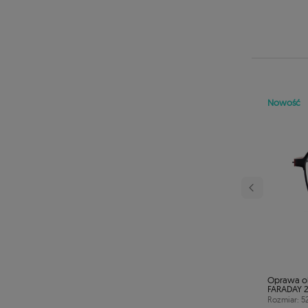
Nowość
iwsłoneczne MOREL
Oprawa o
NN05
FARADAY 
45
Rozmiar: 5