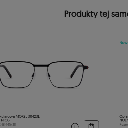
Produkty tej sam
Now
kularowa MOREL 30423L
Opra
2 NR05
NOEM
2-18-145/38
Rozmi