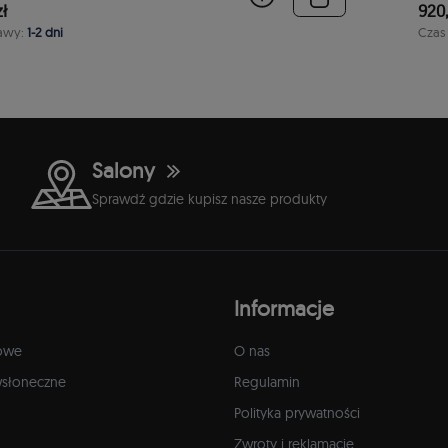
ł
920,
awy:
1-2 dni
Czas
Salony
Sprawdź gdzie kupisz nasze produkty
Informacje
owe
O nas
wsłoneczne
Regulamin
Polityka prywatności
Zwroty i reklamacje