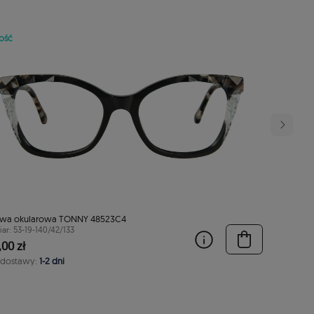
ość
wa okularowa TONNY 48523C4
ar: 53-19-140/42/133
00 zł
 dostawy:
1-2 dni