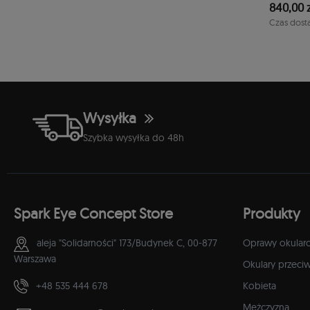
840,00 z
-50%
0,00 zł
1-2 dni
Czas dost
Wysyłka
Szybka wysyłka do 48h
Spark Eye Concept Store
Produkty
aleja "Solidarności" 173/Budynek C,
00-877
Oprawy okular
Warszawa
Okulary przeci
+48 535 444 678
Kobieta
Mężczyzna