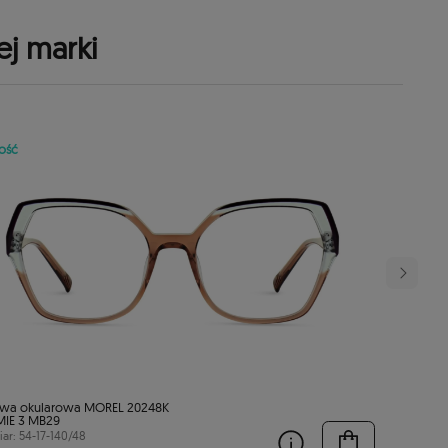
ej marki
ość
wa okularowa MOREL 20248K
IE 3 MB29
ar: 54-17-140/48