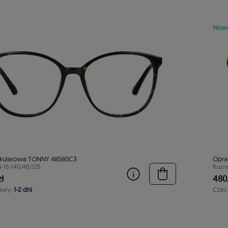
Now
kularowa TONNY 48580C3
Opra
4-16-140/48/125
Rozmi
ł
480,
awy:
1-2 dni
Czas