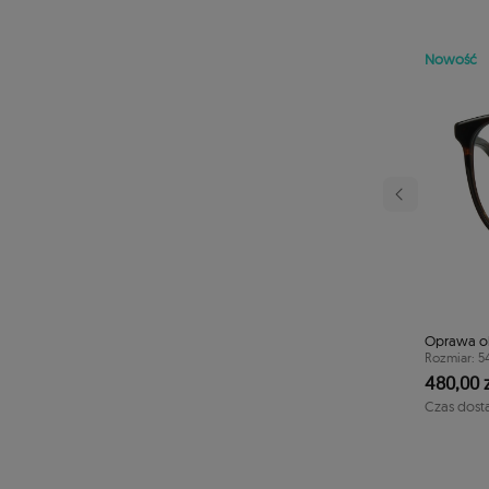
Nowość
Następny
rowa TONNY 44112C3
Oprawa o
40/41/125
Rozmiar: 5
480,00 z
1-2 dni
Czas dost