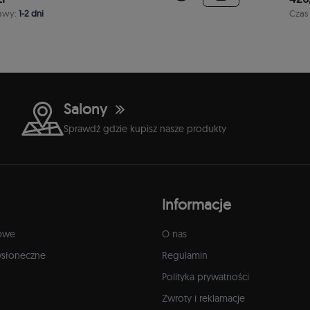
awy:
1-2 dni
Czas
Salony
Sprawdź gdzie kupisz nasze produkty
Informacje
owe
O nas
wsłoneczne
Regulamin
Polityka prywatności
Zwroty i reklamacje