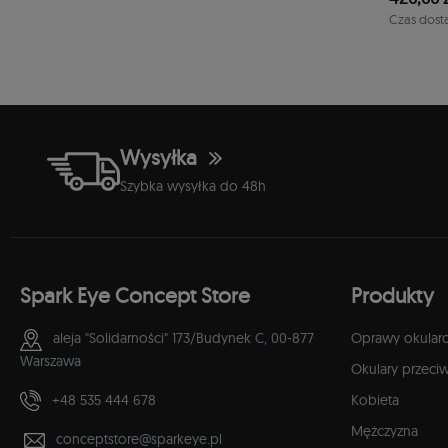
1-2 dni
Czas dost
Wysyłka
Szybka wysyłka do 48h
Spark Eye Concept Store
Produkty
aleja "Solidarności" 173/Budynek C,
00-877
Oprawy okular
Warszawa
Okulary przeci
+48 535 444 678
Kobieta
Mężczyzna
conceptstore@sparkeye.pl