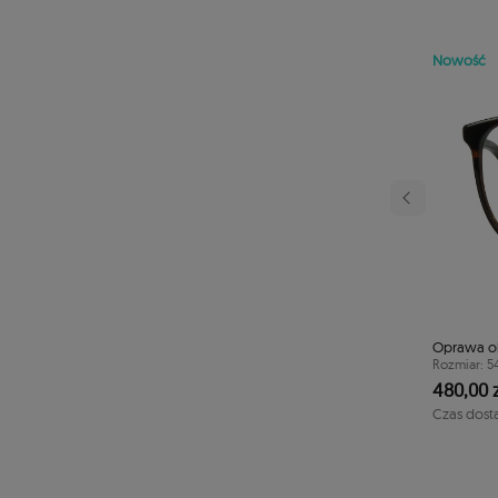
Nowość
Następny
rowa TONNY 44112C3
Oprawa o
40/41/125
Rozmiar: 5
480,00 z
1-2 dni
Czas dost