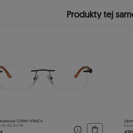
Produkty tej sam
kularowa TONNY 4764C4
Opra
3-18-140/34/138
Rozmi
ł
420,