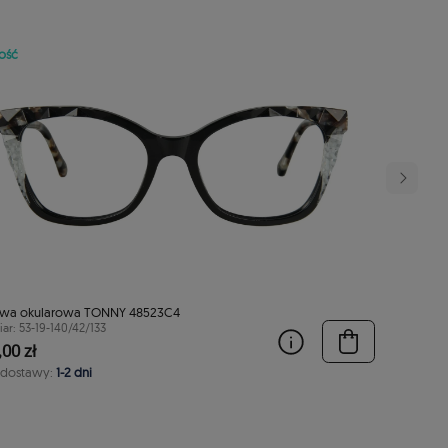
ość
wa okularowa TONNY 48523C4
ar: 53-19-140/42/133
00 zł
 dostawy:
1-2 dni