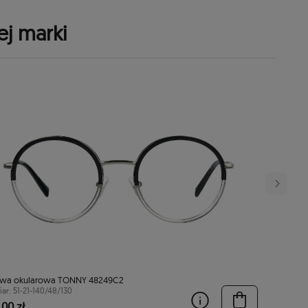
ej marki
wa okularowa TONNY 48249C2
ar: 51-21-140/48/130
00 zł