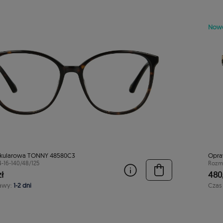
Now
kularowa TONNY 48580C3
Opra
4-16-140/48/125
Rozmi
ł
480,
awy:
1-2 dni
Czas