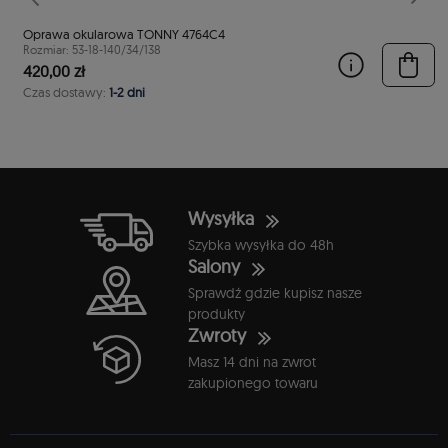
stępny
Poprzedni
Nast
Oprawa okularowa TONNY 4764C4
Rozmiar: 53-18-140/34/138
420,00 zł
Czas dostawy:
1-2 dni
Wysyłka
Szybka wysyłka do 48h
Salony
Sprawdź gdzie kupisz nasze
produkty
Zwroty
Masz 14 dni na zwrot
zakupionego towaru