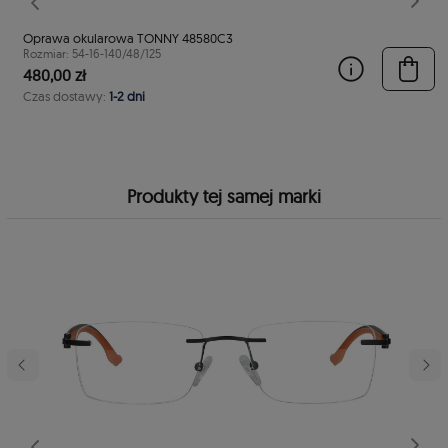
stępny
Poprzedni
Nast
Oprawa okularowa TONNY 48580C3
Rozmiar: 54-16-140/48/125
480,00 zł
Czas dostawy:
1-2 dni
Produkty tej samej marki