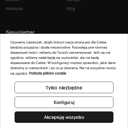
Akcesoria
Blog
Newsletter
Używamy ciasteczek, dzięki którym nasza strona jest dla Ciebie
Zapisz się do naszego newslettera, aby otrzymywać informacje o
bardziej przyjazna i działa niezawodnie. Pozwalają one również
promocjach i nowościach w naszym sklepie.
dopasować treści i reklamy do Twoich zainteresowań. Jeśli się nie
zgodzisz, reklamy nadal będą się wyświetlać, ale nie będą
dopasowane do Ciebie. W konfiguracji możesz sprawdzić, jakie dane
zbieramy w ciasteczkach i po co je zbieramy. Nie na wszystkie musisz
Polityka plików cookie
się zgodzić.
Tylko niezbędne
Konfiguruj
Akceptuję wszystko
© 2026 Scorpion Eyewear. All rights reserved