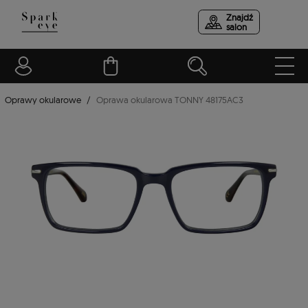
Znajdź
salon
Oprawy okularowe
Oprawa okularowa TONNY 48175AC3