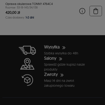
Oprawa okularowa TONNY 4764C4
Rozmiar: 53-18-140/34/138
420,00 zł
Czas dostawy:
1-2 dni
Wysyłka
Szybka wysyłka do 48h
Salony
Sprawdź gdzie kupisz nasze
produkty
Zwroty
Masz 14 dni na zwrot
zakupionego towaru