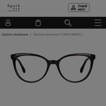
Znajdź
salon
Oprawy okularowe
Oprawa okularowa TONNY 48482C3