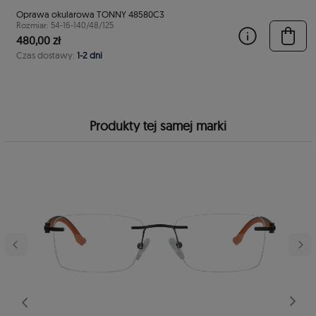
Oprawa okularowa TONNY 48580C3
Rozmiar: 54-16-140/48/125
480,00 zł
Czas dostawy:
1-2 dni
Produkty tej samej marki
stępny
Poprzedni
Nast