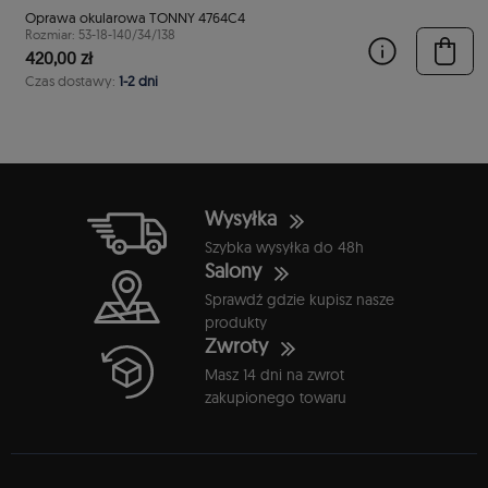
Oprawa okularowa TONNY 4764C4
Rozmiar: 53-18-140/34/138
420,00 zł
Czas dostawy:
1-2 dni
Wysyłka
Szybka wysyłka do 48h
Salony
Sprawdź gdzie kupisz nasze
produkty
Zwroty
Masz 14 dni na zwrot
zakupionego towaru