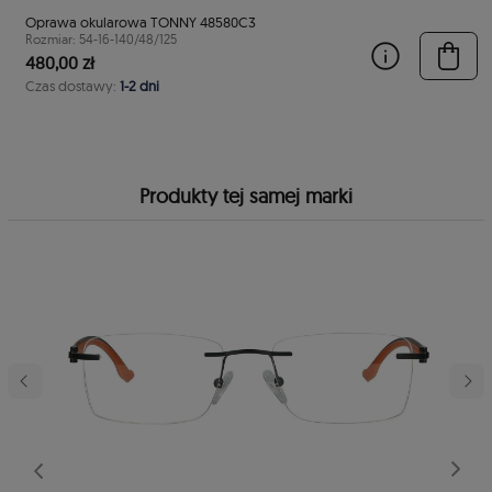
Oprawa okularowa TONNY 48580C3
Rozmiar: 54-16-140/48/125
480,00 zł
Czas dostawy:
1-2 dni
Produkty tej samej marki
stępny
Poprzedni
Nast