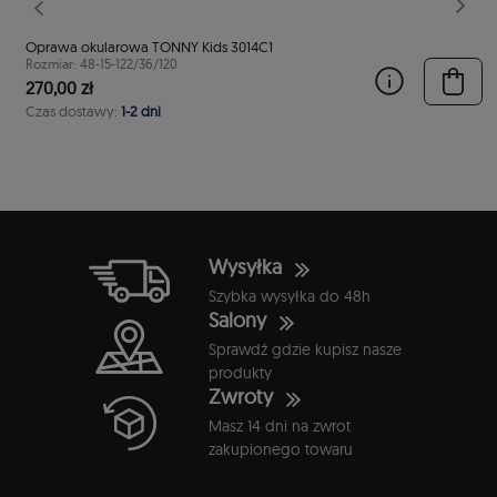
stępny
Poprzedni
Nast
Oprawa okularowa TONNY Kids 3014C1
Rozmiar: 48-15-122/36/120
270,00 zł
Czas dostawy:
1-2 dni
Wysyłka
Szybka wysyłka do 48h
Salony
Sprawdź gdzie kupisz nasze
produkty
Zwroty
Masz 14 dni na zwrot
zakupionego towaru