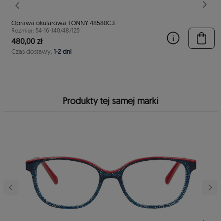
stępny
Poprzedni
Nast
Oprawa okularowa TONNY 48580C3
Rozmiar: 54-16-140/48/125
480,00 zł
Czas dostawy:
1-2 dni
Produkty tej samej marki