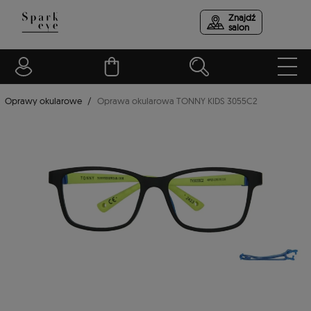
Znajdź
salon
Oprawy okularowe
Oprawa okularowa TONNY KIDS 3055C2