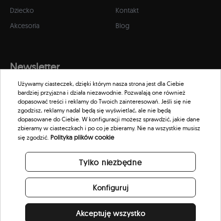
Dziecko
Kontakt
Akcesoria
Blog
Newsletter
Używamy ciasteczek, dzięki którym nasza strona jest dla Ciebie
Zapisz się do naszego newslettera, aby otrzymywać informacje o
bardziej przyjazna i działa niezawodnie. Pozwalają one również
promocjach i nowościach w naszym sklepie.
dopasować treści i reklamy do Twoich zainteresowań. Jeśli się nie
zgodzisz, reklamy nadal będą się wyświetlać, ale nie będą
dopasowane do Ciebie. W konfiguracji możesz sprawdzić, jakie dane
zbieramy w ciasteczkach i po co je zbieramy. Nie na wszystkie musisz
Polityka plików cookie
się zgodzić.
Tylko niezbędne
Konfiguruj
Akceptuję wszystko