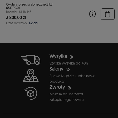
Okulary przeciwsłoneczne ZILLI
65129C01
Rozmiar: 61-18-145
3 800,00 zł
Czas dostawy:
1-2 dni
Wysyłka
Szybka wysyłka do 48h
Salony
Sprawdź gdzie kupisz nasze
produkty
Zwroty
Masz 14 dni na zwrot
zakupionego towaru