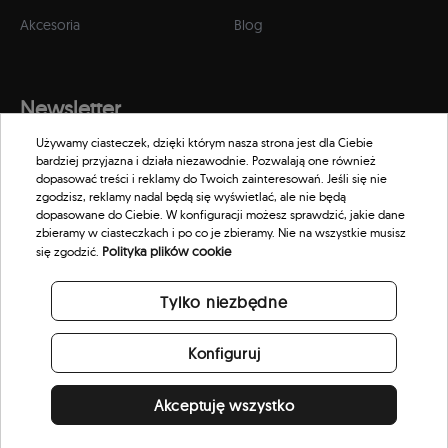
Akcesoria
Blog
Newsletter
Używamy ciasteczek, dzięki którym nasza strona jest dla Ciebie
Zapisz się do naszego newslettera, aby otrzymywać informacje o
bardziej przyjazna i działa niezawodnie. Pozwalają one również
promocjach i nowościach w naszym sklepie.
dopasować treści i reklamy do Twoich zainteresowań. Jeśli się nie
zgodzisz, reklamy nadal będą się wyświetlać, ale nie będą
dopasowane do Ciebie. W konfiguracji możesz sprawdzić, jakie dane
zbieramy w ciasteczkach i po co je zbieramy. Nie na wszystkie musisz
Polityka plików cookie
się zgodzić.
Tylko niezbędne
Konfiguruj
Akceptuję wszystko
© 2026 Scorpion Eyewear. All rights reserved