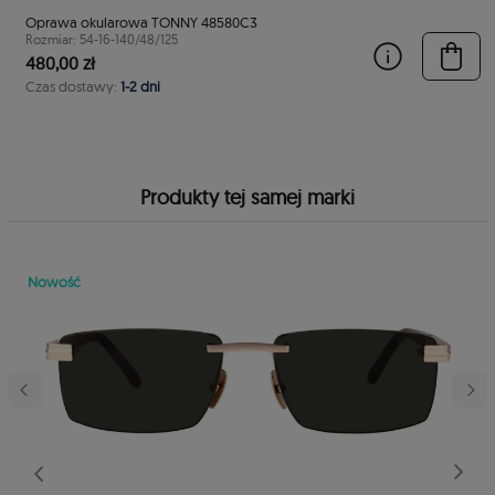
Oprawa okularowa TONNY 48580C3
Rozmiar: 54-16-140/48/125
480,00 zł
Czas dostawy:
1-2 dni
Produkty tej samej marki
Nowość
stępny
Poprzedni
Nast