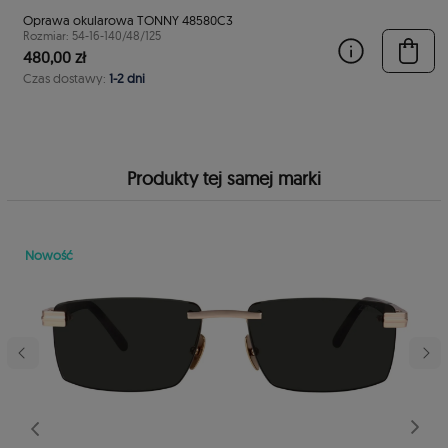
Oprawa okularowa TONNY 48580C3
Rozmiar: 54-16-140/48/125
480,00 zł
Czas dostawy:
1-2 dni
Produkty tej samej marki
Nowość
stępny
Poprzedni
Nast