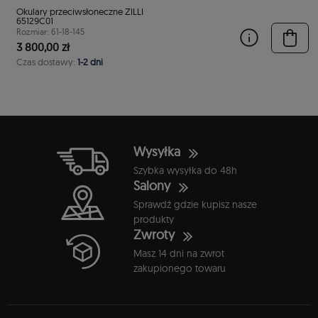
Okulary przeciwsłoneczne ZILLI
65129C01
Rozmiar: 61-18-145
3 800,00 zł
Czas dostawy:
1-2 dni
Wysyłka
Szybka wysyłka do 48h
Salony
Sprawdź gdzie kupisz nasze
produkty
Zwroty
Masz 14 dni na zwrot
zakupionego towaru