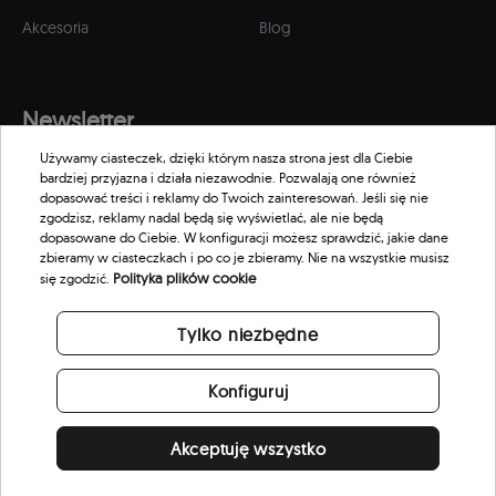
Akcesoria
Blog
Newsletter
Używamy ciasteczek, dzięki którym nasza strona jest dla Ciebie
Zapisz się do naszego newslettera, aby otrzymywać informacje o
bardziej przyjazna i działa niezawodnie. Pozwalają one również
promocjach i nowościach w naszym sklepie.
dopasować treści i reklamy do Twoich zainteresowań. Jeśli się nie
zgodzisz, reklamy nadal będą się wyświetlać, ale nie będą
dopasowane do Ciebie. W konfiguracji możesz sprawdzić, jakie dane
zbieramy w ciasteczkach i po co je zbieramy. Nie na wszystkie musisz
Polityka plików cookie
się zgodzić.
Tylko niezbędne
Konfiguruj
Akceptuję wszystko
© 2026 Scorpion Eyewear. All rights reserved