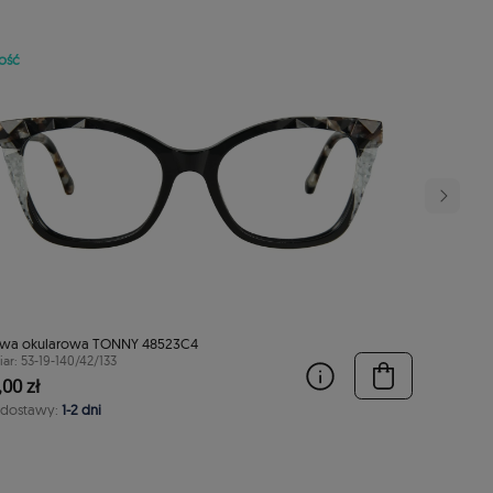
ość
wa okularowa TONNY 48523C4
ar: 53-19-140/42/133
00 zł
 dostawy:
1-2 dni