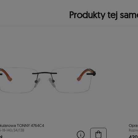
Produkty tej sam
kularowa TONNY 4764C4
Opra
3-18-140/34/138
Rozmi
ł
420,