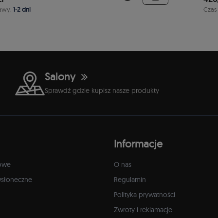
awy:
1-2 dni
Czas
Salony
Sprawdź gdzie kupisz nasze produkty
Informacje
owe
O nas
wsłoneczne
Regulamin
Polityka prywatności
Zwroty i reklamacje