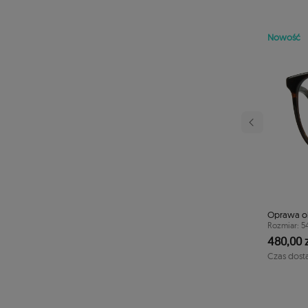
Nowość
Następny
rowa TONNY 44112C3
Oprawa o
40/41/125
Rozmiar: 5
480,00 z
1-2 dni
Czas dost