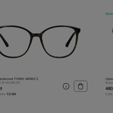
Now
kularowa TONNY 48580C3
Opra
4-16-140/48/125
Rozmi
ł
480,
awy:
1-2 dni
Czas