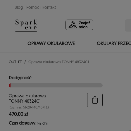
Blog
Pomoc i kontakt
Znajdź
salon
OPRAWY OKULAROWE
OKULARY PRZE
OUTLET
Oprawa okularowa TONNY 48324C1
Dostępność:
Oprawa okularowa
TONNY 48324C1
Rozmiar: 51-20-140/46/133
470,00 zł
Czas dostawy:
1-2 dni