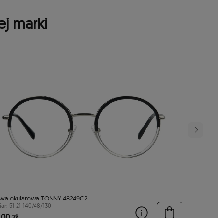
ej marki
wa okularowa TONNY 48249C2
ar: 51-21-140/48/130
00 zł