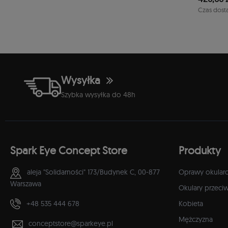
1-2 dni
Czas dost
Wysyłka
Szybka wysyłka do 48h
Spark Eye Concept Store
Produkty
aleja "Solidarności" 173/Budynek C,
00-877
Oprawy okular
Warszawa
Okulary przeci
+48 535 444 678
Kobieta
Mężczyzna
conceptstore@sparkeye.pl