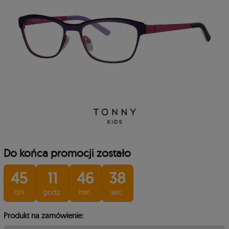
Do końca promocji zostało
6
45
11
46
38
dni
godz.
min.
sec.
Produkt na zamówienie: