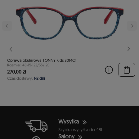
stępny
Poprzedni
Nast
Oprawa okularowa TONNY Kids 3014C1
Rozmiar: 48-15-122/36/120
270,00 zł
Czas dostawy:
1-2 dni
Wysyłka
Szybka wysyłka do 48h
Salony