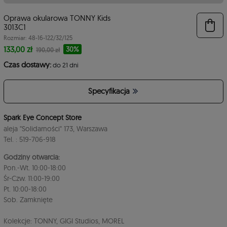
Oprawa okularowa TONNY Kids
4
3013C1
Rozmiar: 48-16-122/32/125
133,00 zł
30%
190,00 zł
Czas dostawy:
do 21 dni
Specyfikacja
3
Spark Eye Concept Store
aleja "Solidarności" 173, Warszawa
Tel. : 519-706-918
Godziny otwarcia:
Pon.-Wt. 10:00-18:00
Śr-Czw. 11:00-19:00
Pt. 10:00-18:00
Sob. Zamknięte
Kolekcje: TONNY, GIGI Studios, MOREL