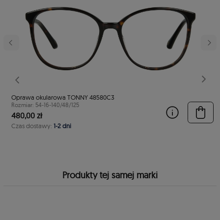
stępny
Poprzedni
Nast
Oprawa okularowa TONNY 48580C3
Rozmiar: 54-16-140/48/125
480,00 zł
Czas dostawy:
1-2 dni
Produkty tej samej marki