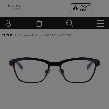
Znajdź
salon
OUTLET
Oprawa okularowa TONNY Kids 3013C1