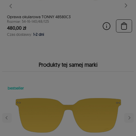
stępny
Poprzedni
Nast
Oprawa okularowa TONNY 48580C3
Rozmiar: 54-16-140/48/125
480,00 zł
Czas dostawy:
1-2 dni
Produkty tej samej marki
bestseller