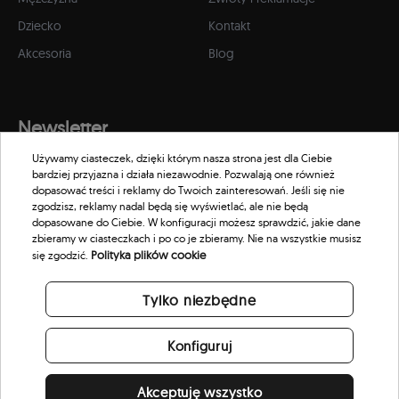
Dziecko
Kontakt
Akcesoria
Blog
Newsletter
Używamy ciasteczek, dzięki którym nasza strona jest dla Ciebie
Zapisz się do naszego newslettera, aby otrzymywać informacje o
bardziej przyjazna i działa niezawodnie. Pozwalają one również
promocjach i nowościach w naszym sklepie.
dopasować treści i reklamy do Twoich zainteresowań. Jeśli się nie
zgodzisz, reklamy nadal będą się wyświetlać, ale nie będą
dopasowane do Ciebie. W konfiguracji możesz sprawdzić, jakie dane
zbieramy w ciasteczkach i po co je zbieramy. Nie na wszystkie musisz
Polityka plików cookie
się zgodzić.
Tylko niezbędne
Konfiguruj
Akceptuję wszystko