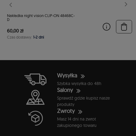
Poprzedni
Nast
Nakładka night vision CLIP-ON 48468C-
D
60,00 zł
Czas dostawy:
1-2 dni
Wysyłka
Szybka wysyłka do 48h
Salony
Sprawdź gdzie kupisz nasze
produkty
Zwroty
Masz 14 dni na zwrot
zakupionego towaru