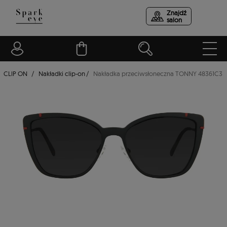
Znajdź
salon
CLIP ON
Nakładki clip-on
Nakładka przeciwsłoneczna TONNY 48361C3