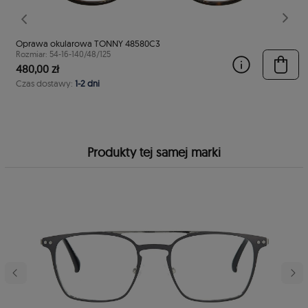
stępny
Poprzedni
Nast
Oprawa okularowa TONNY 48580C3
Rozmiar: 54-16-140/48/125
480,00 zł
Czas dostawy:
1-2 dni
Produkty tej samej marki