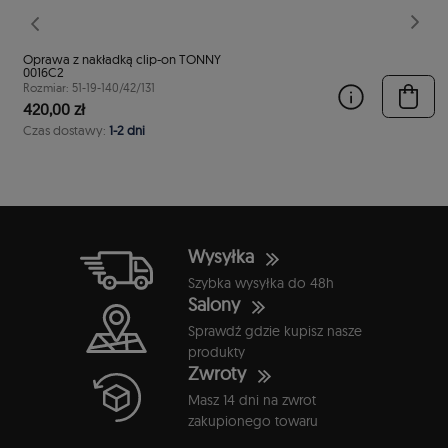
stępny
Poprzedni
Nast
Oprawa z nakładką clip-on TONNY
0016C2
Rozmiar: 51-19-140/42/131
420,00 zł
Czas dostawy:
1-2 dni
Wysyłka
Szybka wysyłka do 48h
Salony
Sprawdź gdzie kupisz nasze
produkty
Zwroty
Masz 14 dni na zwrot
zakupionego towaru