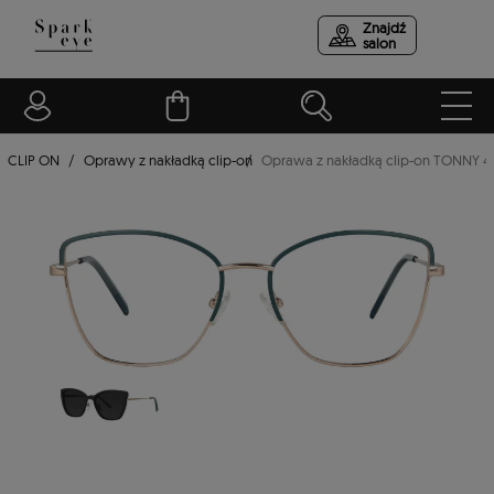
Znajdź
salon
CLIP ON
Oprawy z nakładką clip-on
Oprawa z nakładką clip-on TONNY 4