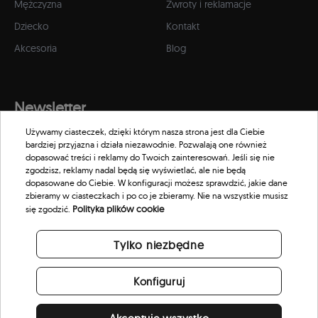
Mężczyzna
Zwroty i reklamacje
Dziecko
Kontakt
Akcesoria
Blog
Newsletter
Używamy ciasteczek, dzięki którym nasza strona jest dla Ciebie
Zapisz się do naszego newslettera, aby otrzymywać informacje o
bardziej przyjazna i działa niezawodnie. Pozwalają one również
promocjach i nowościach w naszym sklepie.
dopasować treści i reklamy do Twoich zainteresowań. Jeśli się nie
zgodzisz, reklamy nadal będą się wyświetlać, ale nie będą
dopasowane do Ciebie. W konfiguracji możesz sprawdzić, jakie dane
zbieramy w ciasteczkach i po co je zbieramy. Nie na wszystkie musisz
Polityka plików cookie
się zgodzić.
Tylko niezbędne
Konfiguruj