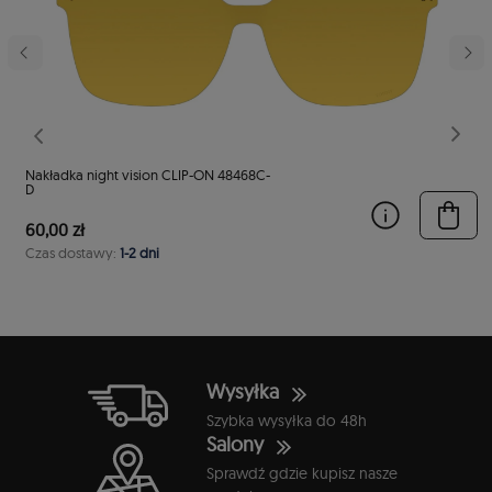
Poprzedni
Nast
Nakładka night vision CLIP-ON 48468C-
D
60,00 zł
Czas dostawy:
1-2 dni
Wysyłka
Szybka wysyłka do 48h
Salony
Sprawdź gdzie kupisz nasze