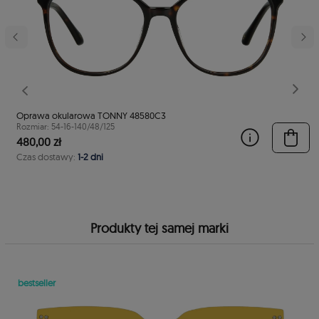
stępny
Poprzedni
Nast
Oprawa okularowa TONNY 48580C3
Rozmiar: 54-16-140/48/125
480,00 zł
Czas dostawy:
1-2 dni
Produkty tej samej marki
bestseller