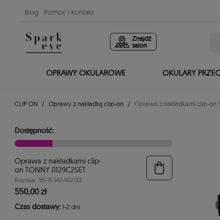
Blog
Pomoc i kontakt
Znajdź
salon
OPRAWY OKULAROWE
OKULARY PRZE
CLIP ON
Oprawy z nakładką clip-on
Oprawa z nakładkami clip-on
Dostępność:
Oprawa z nakładkami clip-
on TONNY 0129C2SET
Rozmiar: 56-15-140/43/133
550,00 zł
Czas dostawy:
1-2 dni