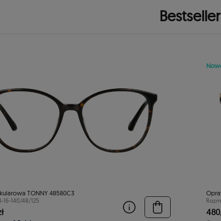
Bestseller
Now
kularowa TONNY 48580C3
Opra
4-16-140/48/125
Rozmi
ł
480,