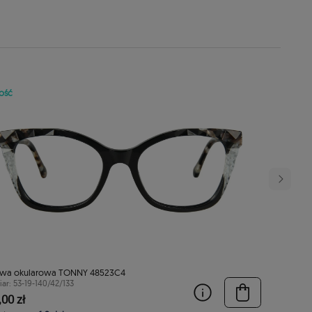
ość
wa okularowa TONNY 48523C4
ar: 53-19-140/42/133
00 zł