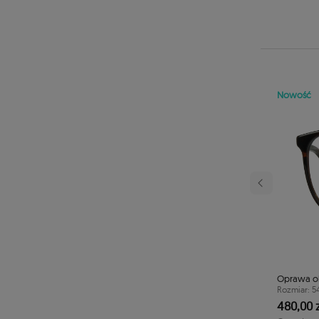
Nowość
Następny
rowa TONNY 44112C3
Oprawa o
40/41/125
Rozmiar: 5
480,00 z