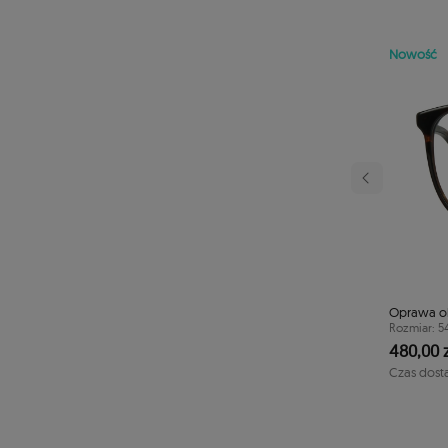
Nowość
Następny
adką clip-on TONNY
Oprawa o
Rozmiar: 5
40/43/133
480,00 z
Czas dost
1-2 dni