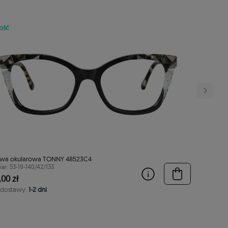
ość
wa okularowa TONNY 48523C4
ar: 53-19-140/42/133
00 zł
 dostawy:
1-2 dni