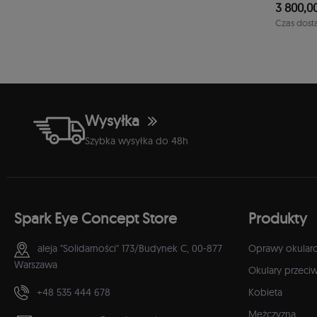
3 800,00
1-2 dni
Czas dost
Wysyłka
Szybka wysyłka do 48h
Spark Eye Concept Store
Produkty
aleja "Solidarności" 173/Budynek C,
00-877
Oprawy okular
Warszawa
Okulary przeci
+48 535 444 678
Kobieta
Mężczyzna