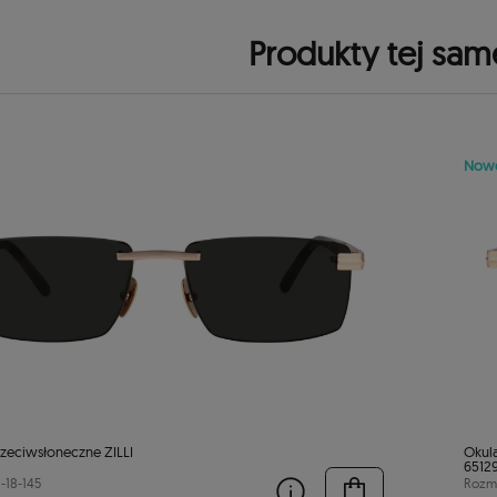
Produkty tej sam
Now
rzeciwsłoneczne ZILLI
Okula
6512
-18-145
Rozmi