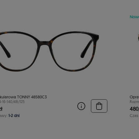
Now
kularowa TONNY 48580C3
Opra
4-16-140/48/125
Rozmi
ł
480,
awy:
1-2 dni
Czas