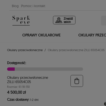
Blog
Pomoc i kontakt
Znajdź
salon
OPRAWY OKULAROWE
OKULARY PRZE
Okulary przeciwsłoneczne
Okulary przeciwsłoneczne ZILLI 65054C05
Dostępność:
Okulary przeciwsłoneczne
ZILLI 65054C05
Rozmiar: 61-18-150
4 500,00 zł
Czas dostawy:
1-2 dni