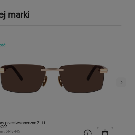
ej marki
ość
ry przeciwsłoneczne ZILLI
9C02
ar: 61-18-145