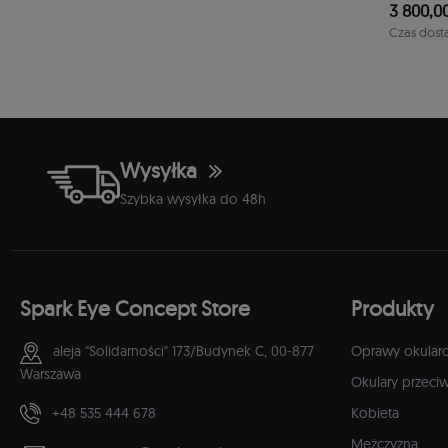
3 800,00
1-2 dni
Czas dost
Wysyłka
Szybka wysyłka do 48h
Spark Eye Concept Store
Produkty
aleja "Solidarności" 173/Budynek C,
00-877
Oprawy okular
Warszawa
Okulary przeci
+48 535 444 678
Kobieta
Mężczyzna