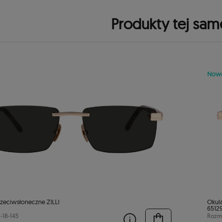
Produkty tej sam
Now
rzeciwsłoneczne ZILLI
Okula
6512
-18-145
Rozmi