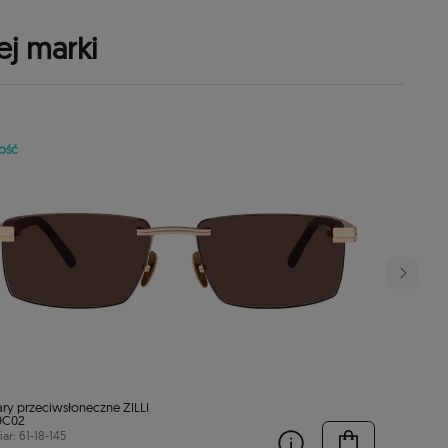
ej marki
ość
ry przeciwsłoneczne ZILLI
9C02
ar: 61-18-145