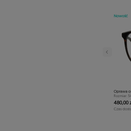
Nowość
Następny
rowa TONNY 44112C3
Oprawa o
40/41/125
Rozmiar: 5
480,00 z
1-2 dni
Czas dost