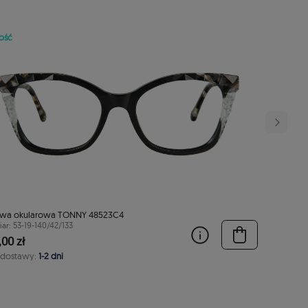
ość
wa okularowa TONNY 48523C4
ar: 53-19-140/42/133
00 zł
 dostawy:
1-2 dni