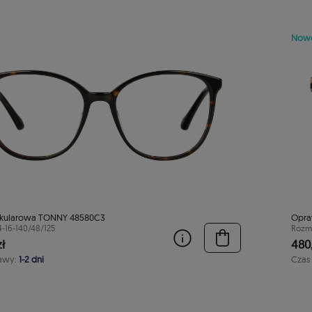
Now
kularowa TONNY 48580C3
Opra
4-16-140/48/125
Rozmi
ł
480,
awy:
1-2 dni
Czas