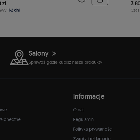
 zł
3 80
awy:
1-2 dni
Czas
Salony
Sprawdź gdzie kupisz nasze produkty
Informacje
owe
O nas
wsłoneczne
Regulamin
Polityka prywatności
Zwroty i reklamacje