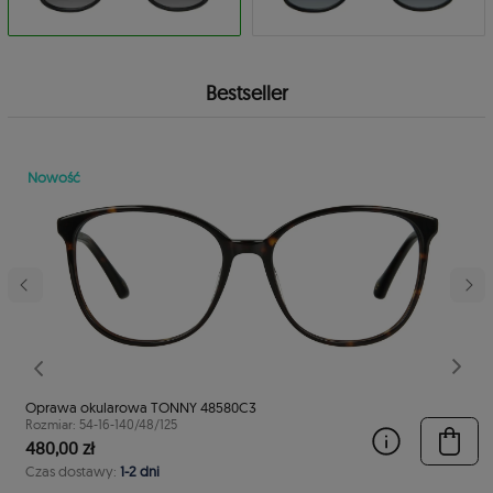
Bestseller
Nowość
stępny
Poprzedni
Nast
Oprawa okularowa TONNY 48580C3
Rozmiar: 54-16-140/48/125
480,00 zł
Czas dostawy:
1-2 dni