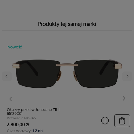
Produkty tej samej marki
Nowość
stępny
Poprzedni
Nast
Okulary przeciwsłoneczne ZILLI
65129C01
Rozmiar: 61-18-145
3 800,00 zł
Czas dostawy:
1-2 dni