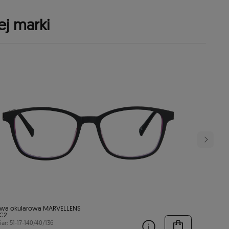
ej marki
wa okularowa MARVELLENS
C2
ar: 51-17-140/40/136