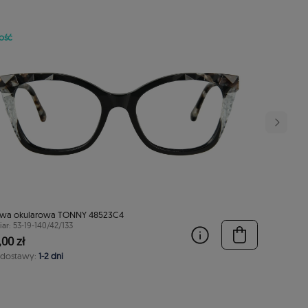
ość
wa okularowa TONNY 48523C4
ar: 53-19-140/42/133
00 zł
 dostawy:
1-2 dni