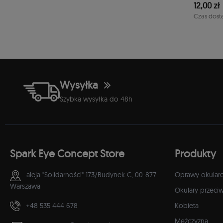
12,00 zł
1-2 dni
Czas dost
Wysyłka
Szybka wysyłka do 48h
Spark Eye Concept Store
Produkty
aleja "Solidarności" 173/Budynek C,
00-877
Oprawy okular
Warszawa
Okulary przeci
+48 535 444 678
Kobieta
Mężczyzna