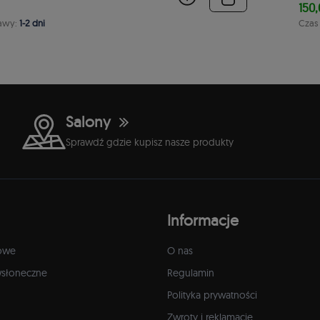
150,
awy:
1-2 dni
Czas
Salony
Sprawdź gdzie kupisz nasze produkty
Informacje
owe
O nas
wsłoneczne
Regulamin
Polityka prywatności
Zwroty i reklamacje