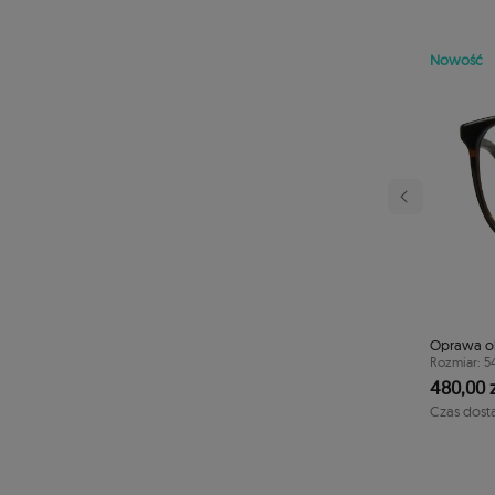
Nowość
Następny
rowa TONNY 44112C3
Oprawa o
40/41/125
Rozmiar: 5
480,00 z
1-2 dni
Czas dost