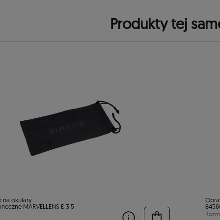
Produkty tej sam
k na okulary
Opra
oneczne MARVELLENS E-3.5
8456
Rozmi