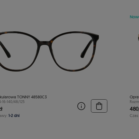
Now
kularowa TONNY 48580C3
Opra
4-16-140/48/125
Rozmi
ł
480,
awy:
1-2 dni
Czas